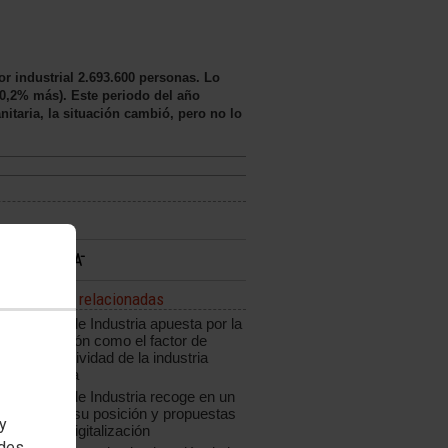
or industrial 2.693.600 personas. Lo
 0,2% más). Este periodo del año
nitaria, la situación cambió, pero no lo
Noticias relacionadas
CCOO de Industria apuesta por la
innovación como el factor de
competitividad de la industria
española
CCOO de Industria recoge en un
informe su posición y propuestas
 y
ante la digitalización
edes