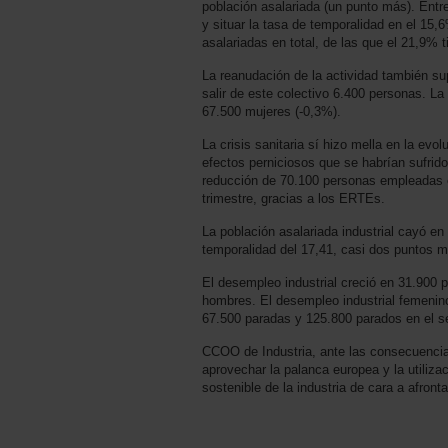
población asalariada (un punto más). Entr
y situar la tasa de temporalidad en el 15,
asalariadas en total, de las que el 21,9% 
La reanudación de la actividad también su
salir de este colectivo 6.400 personas. 
67.500 mujeres (-0,3%).
La crisis sanitaria sí hizo mella en la ev
efectos perniciosos que se habrían sufrid
reducción de 70.100 personas empleadas e
trimestre, gracias a los ERTEs.
La población asalariada industrial cayó 
temporalidad del 17,41, casi dos puntos 
El desempleo industrial creció en 31.900
hombres. El desempleo industrial femenin
67.500 paradas y 125.800 parados en el se
CCOO de Industria, ante las consecuencia
aprovechar la palanca europea y la utiliza
sostenible de la industria de cara a afront