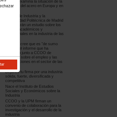
CCOO examina la situación de la
rechazar
industria del acero en Europa y en
España
CCOO de Industria y la
Universidad Politécnica de Madrid
presentarán un estudio sobre los
perfiles académicos y
profesionales en la industria de las
TIC
La UPM cree que es "de sumo
interés" el informe que ha
realizado junto a CCOO de
Industria sobre el empleo y las
cualificaciones en el sector de las
tar
TIC
Déjanos tu firma por una industria
sólida, fuerte, diversificada y
competitiva
Nace el Instituto de Estudios
Sociales y Económicos sobre la
Industria
CCOO y la UPM firman un
convenio de colaboración para la
investigación y el desarrollo de la
industria