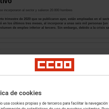
tivo
e incorporaron al sector y salieron 20.800 hombres
to trimestre de 2020 que se publicaron ayer, están empleadas en el sect
zó en los últimos tres meses, al incorporar a unas seis mil personas (un
olumen de empleo inferior al tercero. Sin embargo, debido a la crisis sa
tica de cookies
io usa cookies propias y de terceros para facilitar la navegación
 información de estadísticas de uso de nuestros visitantes. Pu