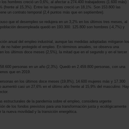
e los hombres creció un 0,6%, al afectar a 274.400 trabajadores (1.600 más)
6% (frente al 15,3%). Entre las mujeres creció un 18,1%. Son 153.800 las
tiene un contrato temporal (2,4 puntos más que en septiembre).
puso que el desempleo se redujera en un 3,2% en los últimos tres meses, al
La población desempleada quedó en 193.300. 125.800 son hombres (-4,7%) y
olución anual del empleo industrial, aunque las medidas adoptadas mitigaron lo
o de no haber protegido el empleo. En términos anuales, se observa una
n los últimos doce meses (2,5%), la mitad que en el segundo y en el tercer
en 58.600 personas en un año (2,3%). Quedó en 2.459.800 personas, con una
menos que en 2019.
 personas en los últimos doce meses (19,8%), 14.600 mujeres más y 17.300
o aumentó casi un 27,6% en el último año frente al 15,9% del masculino. Hay
ctor.
s estructurales de la pandemia sobre el empleo, considera urgente
ción de los fondos previstos para una transformación justa y ecológicamente
ar la nueva movilidad y la transición energética.