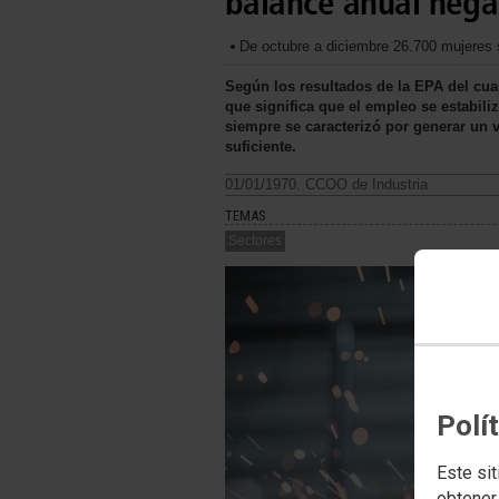
balance anual nega
De octubre a diciembre 26.700 mujeres s
Según los resultados de la EPA del cuar
que significa que el empleo se estabili
siempre se caracterizó por generar un v
suficiente.
01/01/1970. CCOO de Industria
TEMAS
Sectores
Polí
Este sit
obtener