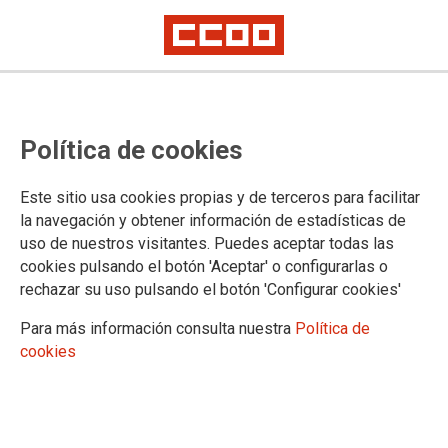
CCOO de Industria traslada sus
Política de cookies
propuestas al Ministerio de
Industria para el sector del Auto
Este sitio usa cookies propias y de terceros para facilitar
la navegación y obtener información de estadísticas de
uso de nuestros visitantes. Puedes aceptar todas las
Se celebra en el Ministerio de Industria la reunión con CCOO
cookies pulsando el botón 'Aceptar' o configurarlas o
tras la movilización del pasado 22 de noviembre. El Ministerio
rechazar su uso pulsando el botón 'Configurar cookies'
ha anunciado la aprobación por parte de Bruselas del
PERTE del Vehículo Eléctrico Conectado. Así mismo le
Para más información consulta nuestra
Política de
hemos trasladado nuestras propuestas.
cookies
10/12/2021.
TEMAS
Sectores
Empresas