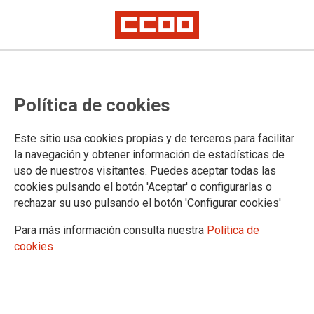
La #HuelgaParaPescarDerechos y
Política de cookies
tumbar el convenio que paga más
al ordenanza que a la maestra de
Este sitio usa cookies propias y de terceros para facilitar
producción arranca con buen pie
la navegación y obtener información de estadísticas de
uso de nuestros visitantes. Puedes aceptar todas las
cookies pulsando el botón 'Aceptar' o configurarlas o
CCOO de Industria se planta ante el convenio de la
rechazar su uso pulsando el botón 'Configurar cookies'
vergüenza. En Galicia y Cantabria la respuesta se prevé
contundente. El sector sumerge a las mujeres en la
Para más información consulta nuestra
Política de
precariedad y se niega a corregir la situación
cookies
20/01/2022. CCOO de Industria
TEMAS
Sectores
Empresas