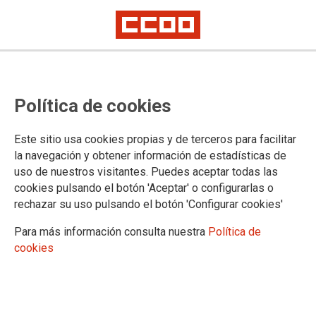
Cerca del 100% de las personas
Política de cookies
trabajadoras va a la
#HuelgaParaPescarDerechos en la
Este sitio usa cookies propias y de terceros para facilitar
conserva de pescado: “Que no nos
la navegación y obtener información de estadísticas de
uso de nuestros visitantes. Puedes aceptar todas las
tomen el pelo”
cookies pulsando el botón 'Aceptar' o configurarlas o
rechazar su uso pulsando el botón 'Configurar cookies'
En la segunda jornada de huelga que los sindicatos convocan en dos
semanas, se vuelve a parar la producción. CCOO de Industria lucha para
Para más información consulta nuestra
Política de
sacar adelante un convenio del siglo XXI
cookies
Ocurrió el 21 de enero y esta mañana ha vuelto a pasar. Es
un éxito la #HuelgaParaPescarDerechos que convocaron los
sindicatos en las conserveras de pescado de todo el país,
pero fundamentalmente en Galicia y Cantabria, donde se