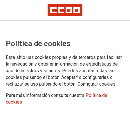
Publicación libro
Transiciones digitales e
Política de cookies
innovación en las cadenas de
valor de la construcción
Este sitio usa cookies propias y de terceros para facilitar
la navegación y obtener información de estadísticas de
uso de nuestros visitantes. Puedes aceptar todas las
Este libro ofrece un análisis de los profundos cambios y los
cookies pulsando el botón 'Aceptar' o configurarlas o
últimos retos a los que se enfrenta el sector de la
rechazar su uso pulsando el botón 'Configurar cookies'
construcción. Adopta un enfoque sociotécnico para analizar
Para más información consulta nuestra
Política de
no sólo el papel de los factores tecnológicos, sino también el
cookies
de los actores y su diálogo social y relaciones laborales. Por
parte de la Fundación 1º de Mayo, Jesús Cruces y Luis de la
Fuente han elaborado el capítulo sobre la digitalización en el
sector de la construcción en España.