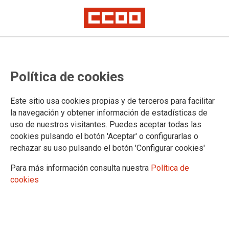
Un seminario reclama la
Política de cookies
necesidad de aprobar una nueva
ley de industria de forma
Este sitio usa cookies propias y de terceros para facilitar
“urgente”
la navegación y obtener información de estadísticas de
uso de nuestros visitantes. Puedes aceptar todas las
cookies pulsando el botón 'Aceptar' o configurarlas o
El evento, organizado en Bilbao por la Fundación 1º de
rechazar su uso pulsando el botón 'Configurar cookies'
Mayo, CCOO de Industria y CCOO Euskadi, ha analizado la
situación de la industria en España así como los desafíos
Para más información consulta nuestra
Política de
globales en la Unión Europea en el marco geopolítico actual.
cookies
18/06/2024.