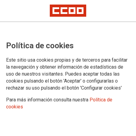
Política de cookies
Este sitio usa cookies propias y de terceros para facilitar
la navegación y obtener información de estadísticas de
uso de nuestros visitantes. Puedes aceptar todas las
cookies pulsando el botón 'Aceptar' o configurarlas o
04/08/2026
rechazar su uso pulsando el botón 'Configurar cookies'
“QUE MI NOMBRE NO SE BORRE EN LA
HISTORIA”
Para más información consulta nuestra
Política de
5 de agosto de 1939:
cookies
fusilamiento de Las Trece
Rosas
Las Trece Rosas es el nombre con el que
conoce a catorce jóvenes madrileñas fusiladas en las tapias del