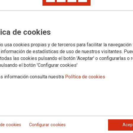
la historia de CCOO
rabajadores celebró su 30 congreso, con autorización gubernamental. C
 General en la que participarían unos 2.000 delegados y delegadas entre
tica de cookies
esidente del Gobierno y ministro de la Gobernación denegó el permiso
io usa cookies propias y de terceros para facilitar la navegación
 información de estadísticas de uso de nuestros visitantes. Pu
todas las cookies pulsando el botón 'Aceptar' o configurarlas o 
pulsando el botón 'Configurar cookies'
s información consulta nuestra
Política de cookies
 de cookies
Configurar cookies
Acep