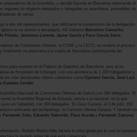
s preparativos de la Asamblea, y decidió hacerla en Barcelona reduciendo el
as regiones se eligieron delegados y delegadas en asambleas, precedidas de
dinadoras de ramas.
rgó a dos mil representantes, que ratificaron la composición de la delegación
iglesia no se atrevió a desalojarla. Allí hablaron
Marcelino Camacho,
fo Piñedo, Jerónimo Lorente, Javier García y Paco García Salve
.
inadoras de Comisiones Obreras, la CONE y la CECO, se aceleró el proceso
y finalmente se plasmaría a la vuelta de Barcelona constituyendo las
iso para reunirse en el Palacio de Deportes de Barcelona, pero al no
iglesia de Hospitalet de Llobregat, con una asistencia de 1.200 trabajadores y
s de los más destacados líderes catalanes como
Cipriano García, José Luis
 o Esteban Cerdán
.
V Asamblea Nacional de Comisiones Obreras de Galicia con 300 delegados. El
e reunió la Asamblea Regional de Asturias, previa a la nacional, en la que
junio en Valladolid, con 300 delegados. En Gran Canaria, el 3 de julio, 150
anismo unificador del archipiélago, la Comisión Obrera Canaria. Y también en
os
Fernando Soto, Eduardo Saborido, Paco Acosta
y
Fernando Zamora
),
bernación, Rodolfo Martín Villa, hiciera la vista gorda por lo cual se tomaron
etectara la reunión antes de que esta comenzara.