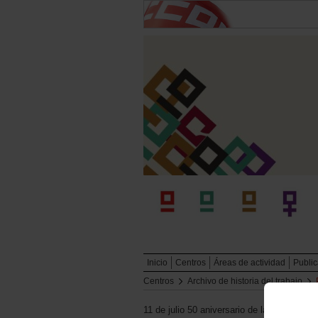
Inicio
Centros
Áreas de actividad
Publi
Centros
Archivo de historia del trabajo
11 de julio 50 aniversario de la Asamblea