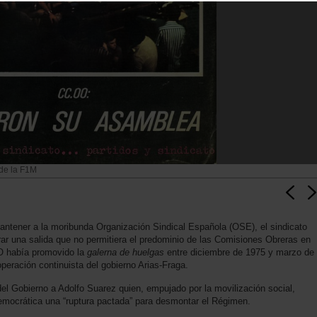
de la F1M
antener a la moribunda Organización Sindical Española (OSE), el sindicato
rar una salida que no permitiera el predominio de las Comisiones Obreras en
OO había promovido la
galerna de huelgas
entre diciembre de 1975 y marzo de
peración continuista del gobierno Arias-Fraga.
 del Gobierno a Adolfo Suarez quien, empujado por la movilización social,
democrática una “ruptura pactada” para desmontar el Régimen.