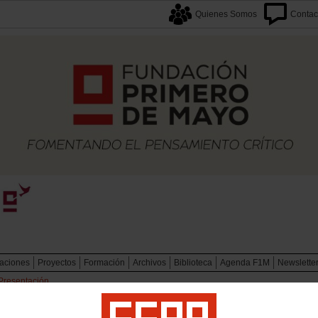
Quienes Somos
Contac
caciones
Proyectos
Formación
Archivos
Biblioteca
Agenda F1M
Newslette
Presentación
 General de Comisiones Obreras