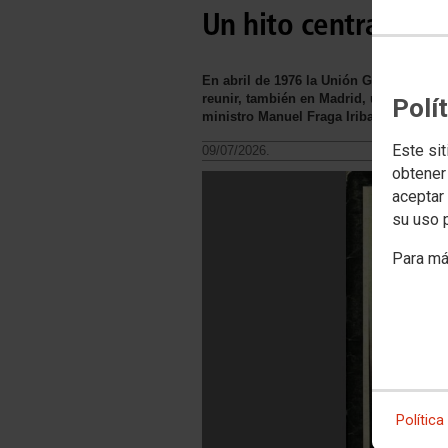
Un hito central en 
En abril de 1976 la Unión General de T
reunir, también en Madrid, una Asamblea
Polí
ministro Manuel Fraga Iribarne, vicepr
Este sit
09/07/2026.
obtener
aceptar 
su uso 
Para má
Política