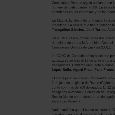
Comisiones Obreras siguió adelante con lo
número de participantes a 650. En todas l
asambleas en las empresas y en las coor
En Madrid, la iglesia de la Fuensanta albe
madrileña. La policía que había rodeado la 
Tranquilino Sánchez, José Torres, Adol
En el País Vasco, donde había dos coord
de unidad de cara a la Asamblea General, 
Comisiones Obreras de Euskadi (COE).
La CONC de Cataluña había solicitado perm
autorizarse se hizo el 17 de junio en una 
trabajadoras. Hablaron en el acto alguno
López Bulla, Agustí Prats, Paco Frutos
El 20 de junio se hizo en Pontevedra la 
2 de julio en la iglesia de Roces (Gijón) s
contó con más de 700 delegados. El 22 de 
delegados aprobaron la creación de un org
Sevilla (donde entre otros serían delegad
Zaragoza, Valencia…
Nadie confiaba que el nuevo ministro de Go
medidas para que al menos la policía no d