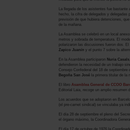
La llegada de los asistentes fue bastante
hecho, la cifra de delegados y delegadas p
previsión de que hubiera detenciones, que
de la mañana.
La Asamblea se celebró en un local anexo 
metros y sobrada de temperatura. El mod
polarizaron las discusiones fueron dos. E
Zapico
Juanín
y el punto 7 sobre la alter
En la Asamblea participaron
Nuria Casals
defendieron la necesidad de un trabajo sind
Consejo Confederal del 18 de septiembre d
Begoña San José
la primera titular de la
El libro
Asamblea General de CCOO Bar
Editorial Laia, recoge un amplio resumen 
Los acuerdos que se adoptaron en Barcel
(el pre-carnet sindical) se vinculaba ya in
El día 28 de septiembre el pleno del Secre
el órgano máximo, la Coordinadora Genera
El día 17 de octubre de 1976 la Coordinado