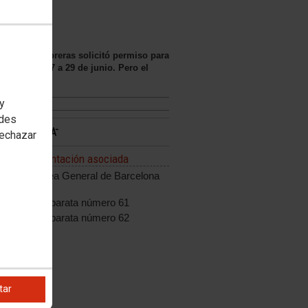
omisiones Obreras solicitó permiso para
 los días 27 a 29 de junio. Pero el
 y
edes
rechazar
Documentación asociada
Asamblea General de Barcelona
1976
GDS separata número 61
GDS separata número 62
tar