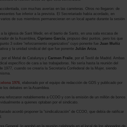
 accidentada, con muchas averías en las carreteras. Otros no llegaron: de
resentes fue inferior a la prevista. El Secretariado había acordado, en
 varios de sus miembros permanecieran en un local aparte durante la sesión
a la iglesia de Sant Medir, en el barrio de Sants, en una sala escasa de
erador de la Asamblea,
Cipriano García
, propuso diez puntos, pero los que
l punto 3 sobre “reforzamiento organizativo” cuyo ponente fue
Juan Muñiz
nativa y la unidad sindical del que fue ponente
Julián Ariza
.
, por el Metal de Catalunya y
Carmen Fraile
, por el Textil de Madrid. Ambas
ical específico de cara a las trabajadoras. No sería hasta la reunión del
e 1977, cuando se crearía la Secretaría Confederal de la Mujer, siendo
 misma.
celona 1976
, elaborado por el equipo de redacción de GDS y publicado por
de los debates en la Asamblea.
ona reforzaron notablemente a CCOO y con la emisión de un millón de bonos
dividualmente a quienes optaban por el sindicato.
tariado acordó proponer la “sindicalización” de CCOO, que debía de ratificar
l.
ra General, lo aprobó en la reunión celebrada en el local de los abogados de